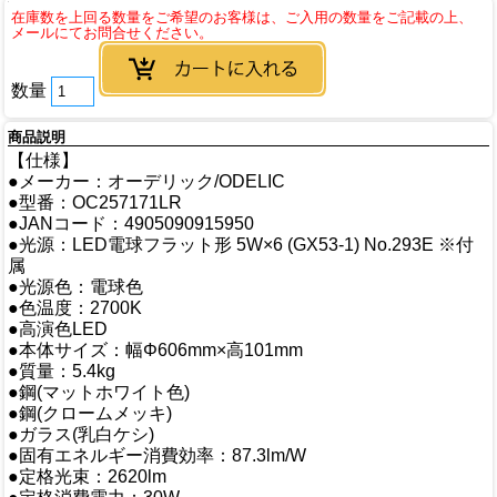
数量
商品説明
【仕様】
●メーカー：オーデリック/ODELIC
●型番：OC257171LR
●JANコード：4905090915950
●光源：LED電球フラット形 5W×6 (GX53-1) No.293E ※付
属
●光源色：電球色
●色温度：2700K
●高演色LED
●本体サイズ：幅Φ606mm×高101mm
●質量：5.4kg
●鋼(マットホワイト色)
●鋼(クロームメッキ)
●ガラス(乳白ケシ)
●固有エネルギー消費効率：87.3lm/W
●定格光束：2620lm