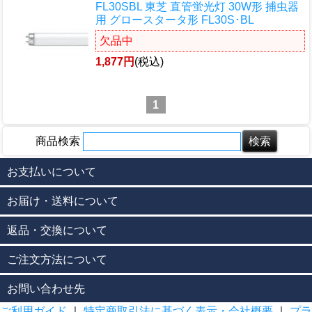
FL30SBL 東芝 直管蛍光灯 30W形 捕虫器
用 グロースタータ形 FL30S･BL
欠品中
1,877円
(税込)
1
商品検索
お支払いについて
お届け・送料について
返品・交換について
ご注文方法について
お問い合わせ先
ご利用ガイド
｜
特定商取引法に基づく表示・会社概要
｜
プラ