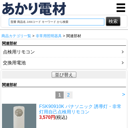
商品カテゴリ一覧
>
非常用照明器具
> 関連部材
関連部材
点検用リモコン
交換用電池
並び替え
関連部材
>
1
2
FSK90910K パナソニック 誘導灯・非常
灯用自己点検用リモコン
3,570円
(税込)