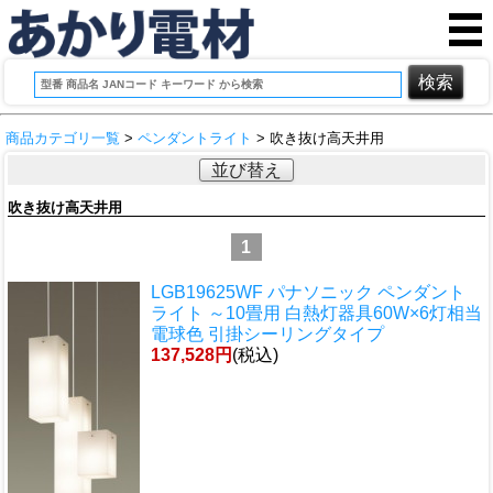
商品カテゴリ一覧
>
ペンダントライト
> 吹き抜け高天井用
並び替え
吹き抜け高天井用
1
LGB19625WF パナソニック ペンダント
ライト ～10畳用 白熱灯器具60W×6灯相当
電球色 引掛シーリングタイプ
137,528円
(税込)