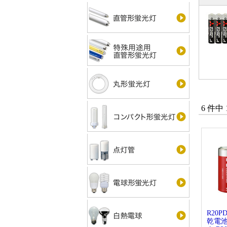
6 件中
R20P
乾電池