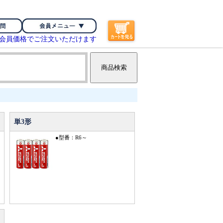
な会員価格でご注文いただけます
単3形
●型番：R6～