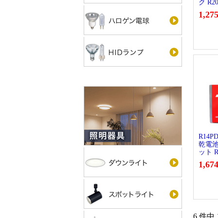
ク R20
1,27
R14P
乾電池
ット R
1,67
6 件中