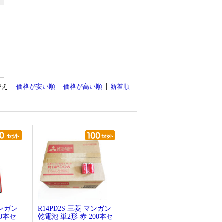
替え
価格が安い順
価格が高い順
新着順
マンガン
R14PD2S 三菱 マンガン
20本セ
乾電池 単2形 赤 200本セ