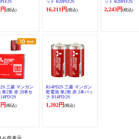
PD/2S
ット R20PD/2S
ット R20PD/2S
5円
16,211円
2,243円
(税込)
(税込)
(税込)
D2S 三菱 マンガン
R14PD2S 三菱 マンガン
 単2形 赤 20本セ
乾電池 単2形 赤 2本パッ
14PD/2S
ク R14PD/2S
4円
1,202円
(税込)
(税込)
 1-6 件表示