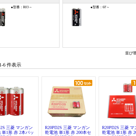
●型番：R03～
●型番：6F～
並び
 1-6 件表示
D2S 三菱 マンガン
R20PD2S 三菱 マンガン
R20PD2S 三菱 
 単1形 赤 2本パッ
乾電池 単1形 赤 200本セ
乾電池 単1形 赤 