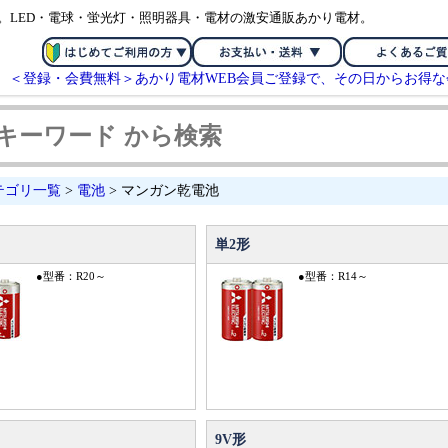
。LED・電球・蛍光灯・照明器具・電材の激安通販あかり電材。
＜登録・会費無料＞あかり電材WEB会員ご登録で、その日からお得
テゴリ一覧
>
電池
> マンガン乾電池
単2形
●型番：R20～
●型番：R14～
9V形