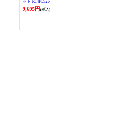
ット R14PD/2S
9,695円
(税込)