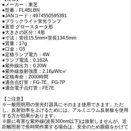
●メーカー：東芝
●型番：FL4BLBN
●JANコード：4974550595391
●ブラックライト蛍光ランプ
●直管 グロースタータ形
●大きさの区分：4形
●寸法：管径15.5mm×管長134.5mm
●質量：17g
●口金：G5
●定格ランプ電力：4W
●ランプ電流：0.162A
●紫外線出力：0.20W
●紫外線放射強度：2.16μW/c㎡
●定格寿命：2000時間
●適合点灯管：FG-7E、FG-7P
●適合電子点灯管：FE7E
【ご注意】
※一般照明用の蛍光灯器具にそのまま使用できます。ただ
し、反射効率を上げるためには、アルミニウム反射板を使用
する方が効果があります。
※眼に有害な紫外線(波長300nm以下)は放射しませんが、近
距離照射で長時間作業する場合は、安全のため眼鏡をかけて