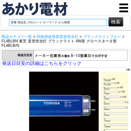
商品カテゴリ一覧
>
特殊用途用直管形蛍光灯
>
ブラックライトブルー
>
FL4BLBN 東芝 直管蛍光灯 ブラックライト 4W形 グロースタータ形
FL4BLB/N
発送日目安
発送日目安の詳細はこちらをクリック