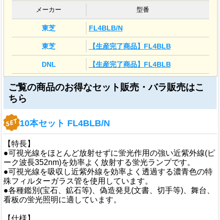
メーカー
型番
東芝
FL4BLB/N
東芝
【生産完了商品】FL4BLB
DNL
【生産完了商品】FL4BLB
10本セット FL4BLB/N
【特長】
●可視光線をほとんど放射せずに蛍光作用の強い近紫外線(ピ
ーク波長352nm)を効率よく放射する蛍光ランプです。
●可視光線を吸収し近紫外線を効率よく透過する濃青色の特
殊フィルターガラス管を使用しています。
●各種鑑別(宝石、鉱石等)、偽造発見(文書、切手等)、舞台、
看板の蛍光照明に適しています。
【仕様】