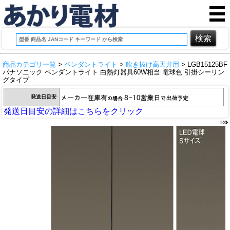
商品カテゴリ一覧
>
ペンダントライト
>
吹き抜け高天井用
> LGB15125BF
パナソニック ペンダントライト 白熱灯器具60W相当 電球色 引掛シーリン
グタイプ
発送日目安
発送日目安の詳細はこちらをクリック