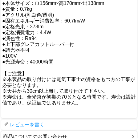
●本体サイズ：巾156mm×高170mm×出138mm
●質量：0.7kg
●アクリル(乳白色/透明)
●固有エネルギー消費効率：60.7lm/W
●定格光束：373lm
●定格消費電力：4.4W
●演色性：Ra94
●上下部グレアカットルーバー付
●調光器不可
●100V
●光源寿命：40000時間
【ご注意】
※本製品の取り付けには電気工事士の資格をもつ方の工事が
必要となります。
※天井から30cm以上離して取り付けて下さい。
※寿命は、全光束が初期の70％となる時間です。寿命は設計
値であり、保証値ではありません。
レビューを書く
商品についてのお問い合わせ