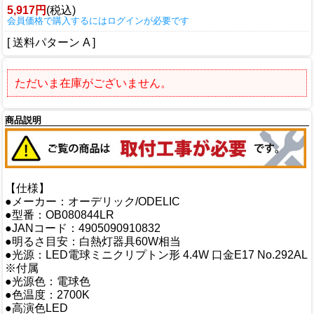
5,917円
(税込)
会員価格で購入するにはログインが必要です
[ 送料パターン A ]
ただいま在庫がございません。
商品説明
【仕様】
●メーカー：オーデリック/ODELIC
●型番：OB080844LR
●JANコード：4905090910832
●明るさ目安：白熱灯器具60W相当
●光源：LED電球ミニクリプトン形 4.4W 口金E17 No.292AL
※付属
●光源色：電球色
●色温度：2700K
●高演色LED